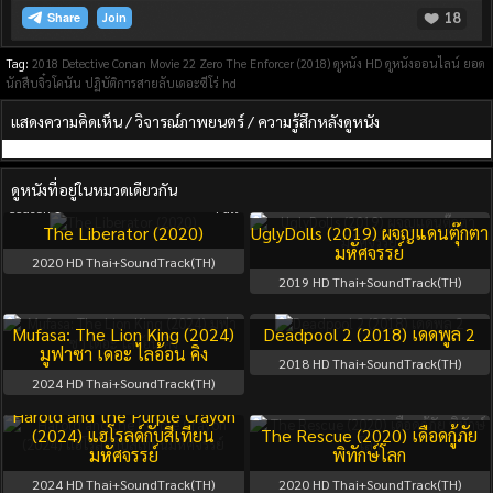
18
Join
Tag:
2018
Detective Conan Movie 22 Zero The Enforcer (2018)
ดูหนัง HD
ดูหนังออนไลน์
ยอด
นักสืบจิ๋วโคนัน ปฏิบัติการสายลับเดอะซีโร่ hd
แสดงความคิดเห็น / วิจารณ์ภาพยนตร์ / ความรู้สึกหลังดูหนัง
ดูหนังที่อยู่ในหมวดเดียวกัน
Season 1
Full
The Liberator (2020)
UglyDolls (2019) ผจญแดนตุ๊กตา
มหัศจรรย์
2020
HD Thai+SoundTrack(TH)
2019
HD Thai+SoundTrack(TH)
Mufasa: The Lion King (2024)
Deadpool 2 (2018) เดดพูล 2
มูฟาซา เดอะ ไลอ้อน คิง
2018
HD Thai+SoundTrack(TH)
2024
HD Thai+SoundTrack(TH)
Harold and the Purple Crayon
(2024) แฮโรลด์กับสีเทียน
The Rescue (2020) เดือดกู้ภัย
มหัศจรรย์
พิทักษ์โลก
2024
HD Thai+SoundTrack(TH)
2020
HD Thai+SoundTrack(TH)