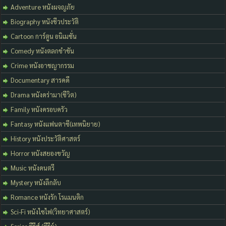
Adventure หนังผจญภัย
Biography หนังชีวประวัติ
Cartoon การ์ตูน อนิเมชั่น
Comedy หนังตลกขำขัน
Crime หนังอาชญากรรม
Documentary สารคดี
Drama หนังดร่ามา(ชีวิต)
Family หนังครอบครัว
Fantasy หนังแฟนตาซี(เทพนิยาย)
History หนังประวัติศาสตร์
Horror หนังสยองขวัญ
Music หนังดนตรี
Mystery หนังลึกลับ
Romance หนังรัก โรแมนติก
Sci-Fi หนังไซไฟ(วิทยาศาสตร์)