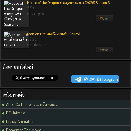
House of the Dragon ตระกูลแห่งมังกร (2026) Season 3
ซีซัน 3
ตอนล่าสุด 8
Man on Fire คนจริงเผาแค้น (2026)
ซีซัน 1
ตอนทั้งหมด 7
ติดตามหนังใหม่
อัพเดตหนัง Telegram
หนังภาคต่อ
Alien Collection รวมหนังเอเลี่ยน
DC Universe
Disney Animation
Doraemon The Movie