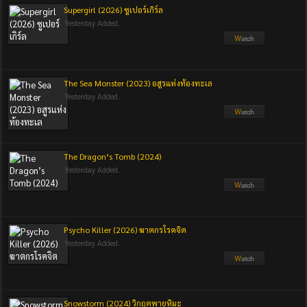
Supergirl (2026) ซูเปอร์เกิร์ล
Yesterday Added.
The Sea Monster (2023) อสูรแห่งท้องทะเล
Yesterday Added.
The Dragon’s Tomb (2024)
Yesterday Added.
Psycho Killer (2026) ฆาตกรโรคจิต
Yesterday Added.
Snowstorm (2024) วิกฤตพายุหิมะ