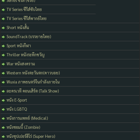
Series ซีรีส์ (ซีรีย์)
TV Series ซีรีส์ซับไทย
TV Series ซีรีส์พากย์ไทย
Short หนังสั้น
SoundTrack (บรรยายไทย)
Sport หนังกีฬา
Thriller หนังระทึกขวัญ
War หนังสงคราม
Western หนังตะวันตก(คาวบอย)
Wuxia ภาพยนตร์จีนกำลังภายใน
ละครเวที คอนเสิร์ต (Talk Show)
หนัง E-Sport
หนัง LGBTQ
หนังการแพทย์ (Medical)
หนังซอมบี้ (Zombie)
หนังซุปเปอร์ฮีโร่ (Super Hero)