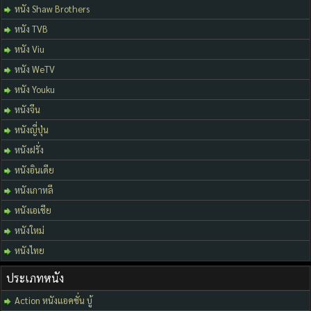
หนัง Shaw Brothers
หนัง TVB
หนัง Viu
หนัง WeTV
หนัง Youku
หนังจีน
หนังญี่ปุ่น
หนังฝรั่ง
หนังอินเดีย
หนังเกาหลี
หนังเอเชีย
หนังใหม่
หนังไทย
ประเภทหนัง
Action หนังแอคชั่น บู้