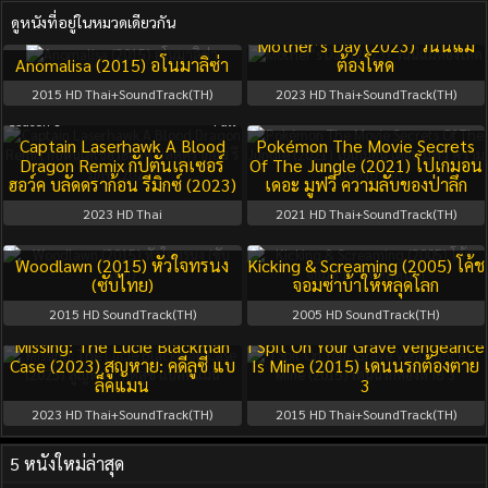
ดูหนังที่อยู่ในหมวดเดียวกัน
Mother’s Day (2023) วันนี้แม่
Anomalisa (2015) อโนมาลิซ่า
ต้องโหด
2015
HD Thai+SoundTrack(TH)
2023
HD Thai+SoundTrack(TH)
Season 1
Full
Captain Laserhawk A Blood
Pokémon The Movie Secrets
Dragon Remix กัปตันเลเซอร์
Of The Jungle (2021) โปเกมอน
ฮอว์ค บลัดดราก้อน รีมิกซ์ (2023)
เดอะ มูฟวี่ ความลับของป่าลึก
2023
HD Thai
2021
HD Thai+SoundTrack(TH)
Woodlawn (2015) หัวใจทรนง
Kicking & Screaming (2005) โค้ช
(ซับไทย)
จอมซ่าบ้าให้หลุดโลก
2015
HD SoundTrack(TH)
2005
HD SoundTrack(TH)
Missing: The Lucie Blackman
I Spit On Your Grave Vengeance
Case (2023) สูญหาย: คดีลูซี่ แบ
Is Mine (2015) เดนนรกต้องตาย
ล็คแมน
3
2023
HD Thai+SoundTrack(TH)
2015
HD Thai+SoundTrack(TH)
5 หนังใหม่ล่าสุด