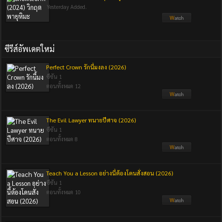
Yesterday Added.
ซีรีส์อัพเดตใหม่
Perfect Crown รักนี้มงลง (2026)
ซีซัน 1
ตอนทั้งหมด 12
The Evil Lawyer ทนายปีศาจ (2026)
ซีซัน 1
ตอนทั้งหมด 8
Teach You a Lesson อย่างนี้ต้องโดนสั่งสอน (2026)
ซีซัน 1
ตอนทั้งหมด 10