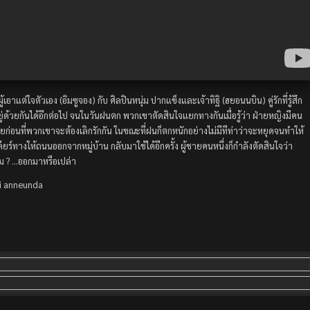
อาแต่ใจตัวเอง (อิมซูจอง) กับ ศิลปินหนุ่ม ปากแข็งและเจ้าทิฐิ (ฮยอนนบิน) คู่รักที่รู้สึก
ู่ด้วยกันได้อีกต่อไป จนในวันฝนตก พวกเขาตัดสินใจแยกทางกันเมื่อรู้ว่า ฝ่ายหญิงมีคน
ท้ายก่อนที่พวกเขาจะต้องเลิกรักกัน ในขณะที่ฝนก็ตกหนักอย่างไม่มีทีท่าว่าจะหยุดจนทำให้
ยร์ทางให้ถนนออกจากหมู่บ้าน กลับมาใช้ได้อีกครั้ง ผู้ชายคนหนึ่งก็กำลังตัดสินใจว่า
หม ? …ออกมาหรือเปล่า
i anneunda