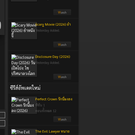
Scary Movie (2026) ยำ
หนังจี้
Yesterday Added.
Disclosure Day (2026)
วันเปิดโปง: ไขปริศนา
Yesterday Added.
ลวงโลก
ซีรีส์อัพเดตใหม่
Perfect Crown รักนี้มงลง
(2026)
ซีซัน 1
ตอนทั้งหมด 12
The Evil Lawyer ทนาย