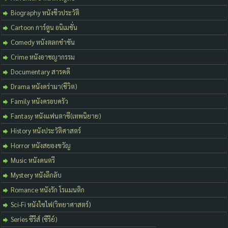
Biography หนังชีวประวัติ
Cartoon การ์ตูน อนิเมชั่น
Comedy หนังตลกขำขัน
Crime หนังอาชญากรรม
Documentary สารคดี
Drama หนังดร่ามา(ชีวิต)
Family หนังครอบครัว
Fantasy หนังแฟนตาซี(เทพนิยาย)
History หนังประวัติศาสตร์
Horror หนังสยองขวัญ
Music หนังดนตรี
Mystery หนังลึกลับ
Romance หนังรัก โรแมนติก
Sci-Fi หนังไซไฟ(วิทยาศาสตร์)
Series ซีรีส์ (ซีรีย์)