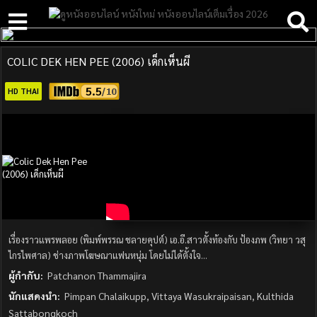
COLIC DEK HEN PEE (2006) เด็กเห็นผี
5.5
HD THAI
เรื่องราวแพรพลอย (พิมพ์พรรณ ชลายคุปต์) เอ.อี.สาวตั้งท้องกับ ป้องภพ (วิทยา วสุ
ไกรไพศาล) ช่างภาพโฆษณาแฟนหนุ่ม โดยไม่ได้ตั้งใจ…
ผู้กำกับ:
Patchanon Thammajira
นักแสดงนำ:
Pimpan Chalaikupp, Vittaya Wasukraipaisan, Kulthida
Sattabongkoch