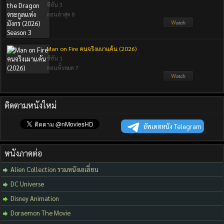
ซีซัน 3
ตอนล่าสุด 8
Man on Fire คนจริงเผาแค้น (2026)
ซีซัน 1
ตอนทั้งหมด 7
ติดตามหนังใหม่
อัพเดตหนัง Telegram
หนังภาคต่อ
Alien Collection รวมหนังเอเลี่ยน
DC Universe
Disney Animation
Doraemon The Movie