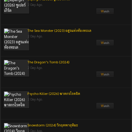
2 Day Ago.
The Sea Monster (2023) อสูรแห่งท้องทะเล
2 Day Ago.
The Dragon’s Tomb (2024)
2 Day Ago.
Psycho Killer (2026) ฆาตกรโรคจิต
2 Day Ago.
Snowstorm (2024) วิกฤตพายุหิมะ
2 Day Ago.