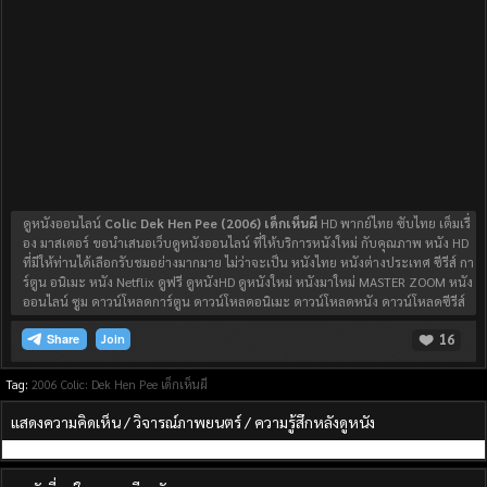
ดูหนังออนไลน์
Colic Dek Hen Pee (2006) เด็กเห็นผี
HD พากย์ไทย ซับไทย เต็มเรื่
อง มาสเตอร์ ขอนำเสนอเว็บดูหนังออนไลน์ ที่ให้บริการหนังใหม่ กับคุณภาพ หนัง HD
ที่มีให้ท่านได้เลือกรับชมอย่างมากมาย ไม่ว่าจะเป็น หนังไทย หนังต่างประเทศ ซีรีส์ กา
ร์ตูน อนิเมะ หนัง Netflix ดูฟรี ดูหนังHD ดูหนังใหม่ หนังมาใหม่ MASTER ZOOM หนัง
ออนไลน์ ซูม ดาวน์โหลดการ์ตูน ดาวน์โหลดอนิเมะ ดาวน์โหลดหนัง ดาวน์โหลดซีรีส์
16
Join
Tag:
2006
Colic: Dek Hen Pee เด็กเห็นผี
แสดงความคิดเห็น / วิจารณ์ภาพยนตร์ / ความรู้สึกหลังดูหนัง