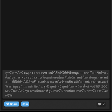
ดูหนังออนไลน์
Cape Fear (1991) กล้าไว้อย่าให้หัวใจหลุด
HD พากย์ไทย ซับไทย เ
ต็มเรื่อง มาสเตอร์ ขอนำเสนอเว็บดูหนังออนไลน์ ที่ให้บริการหนังใหม่ กับคุณภาพ หนั
ง HD ที่มีให้ท่านได้เลือกรับชมอย่างมากมาย ไม่ว่าจะเป็น หนังไทย หนังต่างประเทศ ซี
รีส์ การ์ตูน อนิเมะ หนัง Netflix ดูฟรี ดูหนังHD ดูหนังใหม่ หนังมาใหม่ MASTER ZOO
M หนังออนไลน์ ซูม ดาวน์โหลดการ์ตูน ดาวน์โหลดอนิเมะ ดาวน์โหลดหนัง ดาวน์โหล
ดซีรีส์
2
Join