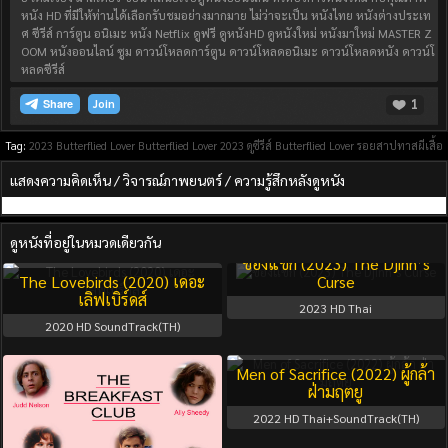
หนัง HD ที่มีให้ท่านได้เลือกรับชมอย่างมากมาย ไม่ว่าจะเป็น หนังไทย หนังต่างประเท
ศ ซีรีส์ การ์ตูน อนิเมะ หนัง Netflix ดูฟรี ดูหนังHD ดูหนังใหม่ หนังมาใหม่ MASTER Z
OOM หนังออนไลน์ ซูม ดาวน์โหลดการ์ตูน ดาวน์โหลดอนิเมะ ดาวน์โหลดหนัง ดาวน์โ
หลดซีรีส์
1
Join
Tag:
2023
Butterflied Lover
Butterflied Lover 2023
ดูซีรีส์ Butterflied Lover
รอยสาปทาสผีเสื้อ
แสดงความคิดเห็น / วิจารณ์ภาพยนตร์ / ความรู้สึกหลังดูหนัง
ดูหนังที่อยู่ในหมวดเดียวกัน
ของแขก (2023) The Djinn’s
The Lovebirds (2020) เดอะ
Curse
เลิฟเบิร์ดส์
2023
HD Thai
2020
HD SoundTrack(TH)
Men of Sacrifice (2022) ผู้กล้า
ฝ่ามฤตยู
2022
HD Thai+SoundTrack(TH)