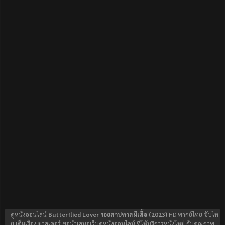
ดูหนังออนไลน์
Butterflied Lover รอยสาปทาสผีเสื้อ (2023)
HD พากย์ไทย ซับไท
ย เต็มเรื่อง มาสเตอร์ ขอนำเสนอเว็บดูหนังออนไลน์ ที่ให้บริการหนังใหม่ กับคุณภาพ