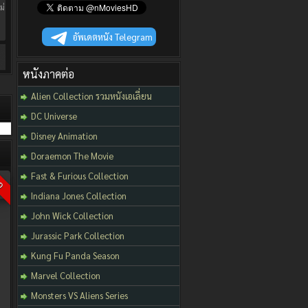
ม่
อัพเดตหนัง Telegram
หนังภาคต่อ
Alien Collection รวมหนังเอเลี่ยน
DC Universe
Disney Animation
Doraemon The Movie
Fast & Furious Collection
D
Indiana Jones Collection
John Wick Collection
Jurassic Park Collection
Kung Fu Panda Season
Marvel Collection
Monsters VS Aliens Series