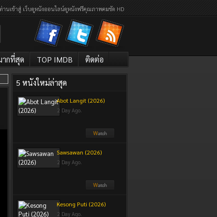
ท่านเข้าสู่ เว็บดูหนังออนไลน์ดูหนังฟรีคุณภาพคมชัด HD
กที่สุด
TOP IMDB
ติดต่อ
5 หนังใหม่ล่าสุด
Abot Langit (2026)
2 Day Ago.
Sawsawan (2026)
2 Day Ago.
Kesong Puti (2026)
2 Day Ago.