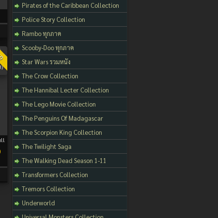
Pirates of the Caribbean Collection
Police Story Collection
Rambo ทุกภาค
Scooby-Doo ทุกภาค
ND
Star Wars รวมหนัง
)
The Crow Collection
The Hannibal Lecter Collection
The Lego Movie Collection
The Penguins Of Madagascar
The Scorpion King Collection
ll
The Twilight Saga
)
The Walking Dead Season 1-11
Transformers Collection
Tremors Collection
Underworld
Universal Monsters Collection