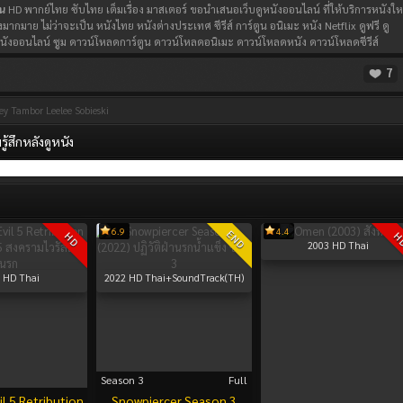
ยน
HD พากย์ไทย ซับไทย เต็มเรื่อง มาสเตอร์ ขอนำเสนอเว็บดูหนังออนไลน์ ที่ให้บริการหนังให
มากมาย ไม่ว่าจะเป็น หนังไทย หนังต่างประเทศ ซีรีส์ การ์ตูน อนิเมะ หนัง Netflix ดูฟรี ดู
ังออนไลน์ ซูม ดาวน์โหลดการ์ตูน ดาวน์โหลดอนิเมะ ดาวน์โหลดหนัง ดาวน์โหลดซีรีส์
7
rey Tambor
Leelee Sobieski
้สึกหลังดูหนัง
6.9
4.4
END
HD
H
2003
HD Thai
HD Thai
2022
HD Thai+SoundTrack(TH)
Season 3
Full
il 5 Retribution
Snowpiercer Season 3