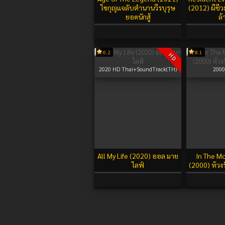
ไขกุญแจลับตำนานวีรบุรุษ
(2012) ผีชี
ยอดนักสู้
ล
6.2
8.1
HD
2020
HD Thai+SoundTrack(TH)
2000
All My Life (2020) ออล มาย
In The M
ไลฟ์
(2000) ห้วง