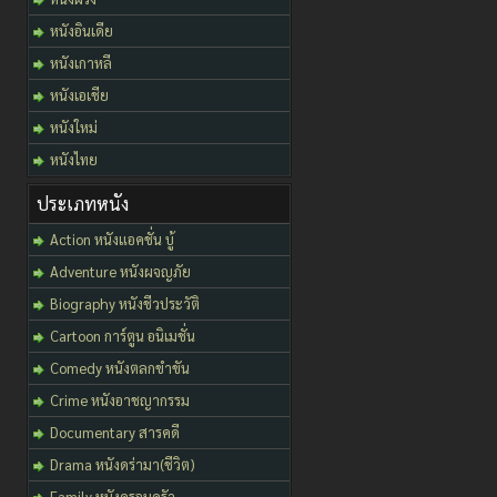
หนังอินเดีย
หนังเกาหลี
หนังเอเชีย
หนังใหม่
หนังไทย
ประเภทหนัง
Action หนังแอคชั่น บู้
Adventure หนังผจญภัย
Biography หนังชีวประวัติ
Cartoon การ์ตูน อนิเมชั่น
Comedy หนังตลกขำขัน
Crime หนังอาชญากรรม
Documentary สารคดี
Drama หนังดร่ามา(ชีวิต)
Family หนังครอบครัว