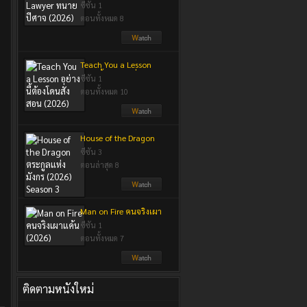
ปีศาจ (2026)
ซีซัน 1
ตอนทั้งหมด 8
Teach You a Lesson
อย่างนี้ต้องโดนสั่งสอน
ซีซัน 1
(2026)
ตอนทั้งหมด 10
House of the Dragon
ตระกูลแห่งมังกร (2026)
ซีซัน 3
Season 3
ตอนล่าสุด 8
Man on Fire คนจริงเผา
แค้น (2026)
ซีซัน 1
ตอนทั้งหมด 7
ติดตามหนังใหม่