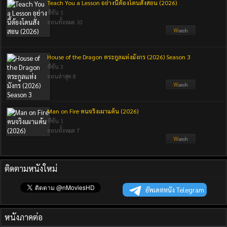
Teach You a Lesson อย่างนี้ต้องโดนสั่งสอน (2026)
ซีซัน 1
ตอนทั้งหมด 10
House of the Dragon ตระกูลแห่งมังกร (2026) Season 3
ซีซัน 3
ตอนล่าสุด 8
Man on Fire คนจริงเผาแค้น (2026)
ซีซัน 1
ตอนทั้งหมด 7
ติดตามหนังใหม่
อัพเดตหนัง Telegram
หนังภาคต่อ