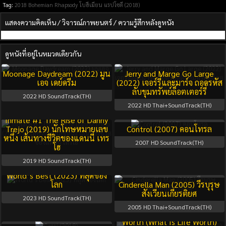
Tag:
2018
Bohemian Rhapsody โบฮีเมียน แรปโซดี (2018)
แสดงความคิดเห็น / วิจารณ์ภาพยนตร์ / ความรู้สึกหลังดูหนัง
ดูหนังที่อยู่ในหมวดเดียวกัน
Moonage Daydream (2022) มูน
Jerry and Marge Go Large
เอจ เดย์ดรีม
(2022) เจอร์รี่และมาร์จ ถอดรหัส
ลับขุมทรัพย์ล็อตเตอร์รี่
2022
HD SoundTrack(TH)
2022
HD Thai+SoundTrack(TH)
Inmate #1 The Rise of Danny
Trejo (2019) นักโทษหมายเลข
Control (2007) คอนโทรล
หนึ่ง เส้นทางชีวิตของแดนนี่ เทร
2007
HD SoundTrack(TH)
โฮ
2019
HD SoundTrack(TH)
World’s Best (2023) ที่สุดของ
โลก
Cinderella Man (2005) วีรบุรุษ
สังเวียนเกียรติยศ
2023
HD SoundTrack(TH)
2005
HD Thai+SoundTrack(TH)
Worth (What Is Life Worth)