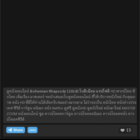
ดูหนังออนไลน์
Bohemian Rhapsody (2018) โบฮีเมียน แรปโซดี
HD พากย์ไทย ซั
บไทย เต็มเรื่อง มาสเตอร์ ขอนำเสนอเว็บดูหนังออนไลน์ ที่ให้บริการหนังใหม่ กับคุณภ
าพ หนัง HD ที่มีให้ท่านได้เลือกรับชมอย่างมากมาย ไม่ว่าจะเป็น หนังไทย หนังต่างประ
เทศ ซีรีส์ การ์ตูน อนิเมะ หนัง Netflix ดูฟรี ดูหนังHD ดูหนังใหม่ หนังมาใหม่ MASTER
ZOOM หนังออนไลน์ ซูม ดาวน์โหลดการ์ตูน ดาวน์โหลดอนิเมะ ดาวน์โหลดหนัง ดาว
น์โหลดซีรีส์
13
Join