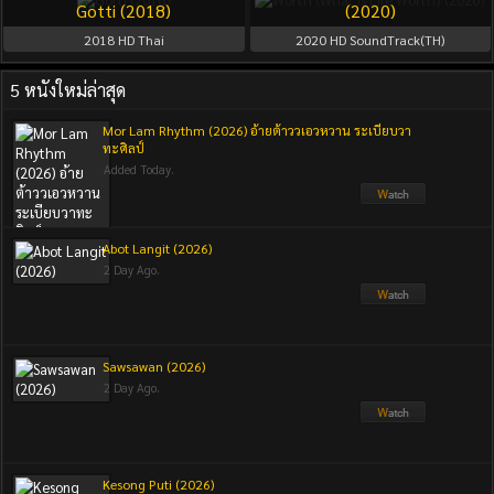
Gotti (2018)
(2020)
2018
HD Thai
2020
HD SoundTrack(TH)
5 หนังใหม่ล่าสุด
Mor Lam Rhythm (2026) อ้ายต้าววเอวหวาน ระเบียบวา
ทะศิลป์
Added Today.
Abot Langit (2026)
2 Day Ago.
Sawsawan (2026)
2 Day Ago.
Kesong Puti (2026)