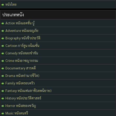
หนังไทย
ประเภทหนัง
Action หนังแอคชั่น บู้
Adventure หนังผจญภัย
Biography หนังชีวประวัติ
Cartoon การ์ตูน อนิเมชั่น
Comedy หนังตลกขำขัน
Crime หนังอาชญากรรม
Documentary สารคดี
Drama หนังดร่ามา(ชีวิต)
Family หนังครอบครัว
Fantasy หนังแฟนตาซี(เทพนิยาย)
History หนังประวัติศาสตร์
Horror หนังสยองขวัญ
Music หนังดนตรี