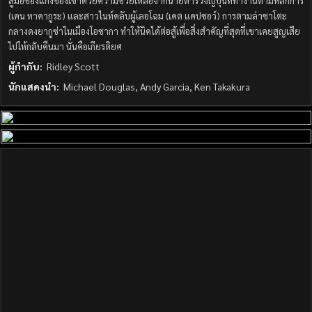
สู่มือของแก๊งของเขาด้วยความช่วยเหลือจากนายตำรวจญีปุ่นที่ทำงานตามหลักการ
(เคน ทาคากูระ) และสาวไนท์คลับผู้เลอโฉม (เคต แคปชอว์) การตามล่าซาโตะ
กลางดงยากูซ่าในเมืองโอซากา ทำให้นิคได้ต่อสู้เพื่อสิ่งสำคัญที่สุดที่เขาเคยสูญเสีย
ไปให้กลับคืนมา นั่นคือเกียรติยศ
ผู้กำกับ:
Ridley Scott
นักแสดงนำ:
Michael Douglas, Andy Garcia, Ken Takakura