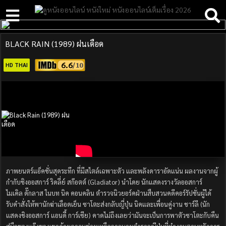
BLACK RAIN (1989) ฝนเดือด
6.6
HD THAI
ภาพยนตร์แอ็คชั่นสุดระทึก ที่มีสไตล์เฉพาะตัว และพลังดาราอัดแน่น ผลงานจากผู้
กำกับชิงออสการ์ ริดลี่ย์ สก๊อตต์ (Gladiator) นำโดย นักแสดงรางวัลออสการ์
ไมเคิล ดั๊กลาส ในบท นิค คอนคลิน ตำรวจนิวยอร์คฝ่านสืบสวนคดีคอร์รัปชั่นผู้ได้
รับคำสั่งให้พานักฆ่าเลือดเย็น ซาโตะส่งกลับญี่ปุ่น นิคและเพื่อนคู่งาน ชาร์ลี (นัก
แสดงชิงออสการ์ แอนดี้ การ์เซีย) คาดไม่ถึงเลยว่ามันจะเป็นการพาตัวซาโตะกับคืน