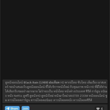
ดูหนังออนไลน์
Black Rain (1989) ฝนเดือด
HD พากย์ไทย ซับไทย เต็มเรื่อง มาสเต
อร์ ขอนำเสนอเว็บดูหนังออนไลน์ ที่ให้บริการหนังใหม่ กับคุณภาพ หนัง HD ที่มีให้ท่าน
ได้เลือกรับชมอย่างมากมาย ไม่ว่าจะเป็น หนังไทย หนังต่างประเทศ ซีรีส์ การ์ตูน อนิเม
ะ หนัง Netflix ดูฟรี ดูหนังHD ดูหนังใหม่ หนังมาใหม่ MASTER ZOOM หนังออนไลน์ ซู
ม ดาวน์โหลดการ์ตูน ดาวน์โหลดอนิเมะ ดาวน์โหลดหนัง ดาวน์โหลดซีรีส์
6
Join