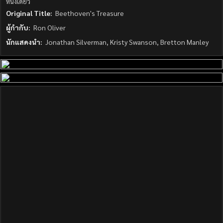
หนึ่งเดียว
Original Title:
Beethoven's Treasure
ผู้กำกับ:
Ron Oliver
นักแสดงนำ:
Jonathan Silverman, Kristy Swanson, Bretton Manley