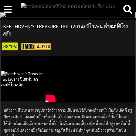
BEETHOVEN’S TREASURE TAIL (2014) บีโธเฟ่น ล่าสมบัติโจร
สลัด
4.7
HD THAI
หลังจาก บีโธเฟน หมาซุปตาร์สร้างความเสียหายไว้กับกองถ่ายหนัง มันกับ เอ็ดดี้ ครู
ฝึกของมัน จำต้องกลับบ้านซึ่งอยู่ในเมืองเล็กๆ ชายฝั่งทะเลแห่งหนึ่ง ที่นั่น บีโธเฟ่น
ได้เพื่อนใหม่เป็นเด็กชายคนหนึ่งที่กำลังค้นหาแผนที่โจรสลัดที่จะนำไปสู่ขุมทรัพย์ที่
ซุกซ่อนไว้ และร่วมมือกันในการผจญภัย ที่จะทำให้ทุกๆคนในเมืองอยู่ร่วมกันเป็น