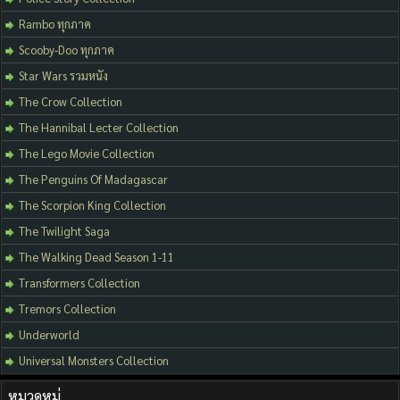
Rambo ทุกภาค
Scooby-Doo ทุกภาค
Star Wars รวมหนัง
The Crow Collection
The Hannibal Lecter Collection
The Lego Movie Collection
The Penguins Of Madagascar
The Scorpion King Collection
The Twilight Saga
The Walking Dead Season 1-11
Transformers Collection
Tremors Collection
Underworld
Universal Monsters Collection
หมวดหมู่