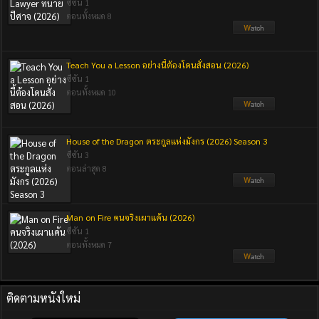
ซีซัน 1
ตอนทั้งหมด 8
Teach You a Lesson อย่างนี้ต้องโดนสั่งสอน (2026)
ซีซัน 1
ตอนทั้งหมด 10
House of the Dragon ตระกูลแห่งมังกร (2026) Season 3
ซีซัน 3
ตอนล่าสุด 8
Man on Fire คนจริงเผาแค้น (2026)
ซีซัน 1
ตอนทั้งหมด 7
ติดตามหนังใหม่