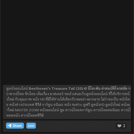
ดูหนังออนไลน์
Beethoven’s Treasure Tail (2014) บีโธเฟ่น ล่าสมบัติโจรสลัด
H
D พากย์ไทย ซับไทย เต็มเรื่อง มาสเตอร์ ขอนำเสนอเว็บดูหนังออนไลน์ ที่ให้บริการหนั
งใหม่ กับคุณภาพ หนัง HD ที่มีให้ท่านได้เลือกรับชมอย่างมากมาย ไม่ว่าจะเป็น หนังไท
ย หนังต่างประเทศ ซีรีส์ การ์ตูน อนิเมะ หนัง Netflix ดูฟรี ดูหนังHD ดูหนังใหม่ หนังม
าใหม่ MASTER ZOOM หนังออนไลน์ ซูม ดาวน์โหลดการ์ตูน ดาวน์โหลดอนิเมะ ดาวน์โ
หลดหนัง ดาวน์โหลดซีรีส์
2
Join