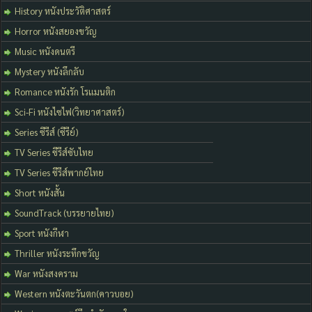
History หนังประวัติศาสตร์
Horror หนังสยองขวัญ
Music หนังดนตรี
Mystery หนังลึกลับ
Romance หนังรัก โรแมนติก
Sci-Fi หนังไซไฟ(วิทยาศาสตร์)
Series ซีรีส์ (ซีรีย์)
TV Series ซีรีส์ซับไทย
TV Series ซีรีส์พากย์ไทย
Short หนังสั้น
SoundTrack (บรรยายไทย)
Sport หนังกีฬา
Thriller หนังระทึกขวัญ
War หนังสงคราม
Western หนังตะวันตก(คาวบอย)