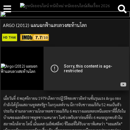
ARGO (2012) แผนฉกฟ้าแลบลวงสะท้านโลก
7.7
HD THAI
เมื่อวันที่ 4 พฤศจิกายน 1979 เกิดการปฏิวัติของชาวอิหร่านขั้นรุนแรง Argo กอง
กำลังได้จู่โจมสถานทูตสหรัฐฯ ในกรุงเตห์ราน มีการจับชาวอเมริกัน 52 คนเป็นตัว
ประกัน ท่ามกลางความโกลาหลชาวอเมริกัน 6 คนวางแผนหลบหนีและหาที่ลี้ภัยใน
บ้านของเอกอัครราชทูตชาวแคนาดา ในช่วงพริบตาก่อนที่ทั้ง 6 คนจะถูกพบตัวใน
สภาพใกล้ตาย โทนี่ เม็นเดส (แอ็ฟเฟล็ค) ซีไอเอที่ได้รับฉายาพิเศษว่า “จอมสกัด”