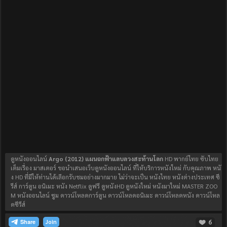
ดูหนังออนไลน์
Argo (2012) แผนฉกฟ้าแลบลวงสะท้านโลก
HD พากย์ไทย ซับไทย
เต็มเรื่อง มาสเตอร์ ขอนำเสนอเว็บดูหนังออนไลน์ ที่ให้บริการหนังใหม่ กับคุณภาพ หนั
ง HD ที่มีให้ท่านได้เลือกรับชมอย่างมากมาย ไม่ว่าจะเป็น หนังไทย หนังต่างประเทศ ซี
รีส์ การ์ตูน อนิเมะ หนัง Netflix ดูฟรี ดูหนังHD ดูหนังใหม่ หนังมาใหม่ MASTER ZOO
M หนังออนไลน์ ซูม ดาวน์โหลดการ์ตูน ดาวน์โหลดอนิเมะ ดาวน์โหลดหนัง ดาวน์โหล
ดซีรีส์
6
Join