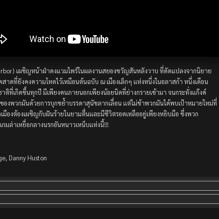
 Harbor) เผชิญหน้าฝ่าดงแวมไพร์ในผลงานสยองขวัญสันหลังวาบ ที่ดัดแปลงจากนิยาย
าดที่ยังคงความโหดไว้เหมือนต้นฉบับ ณ เมืองเล็กๆ แห่งหนึ่งในอลาสก้า หนึ่งเดือน
ติที่เกิดขึ้นทุกปี มีเพียงคนภายนอกเพียงน้อยนิดที่ย่างกรายเข้ามา จนกระทั่งแก๊งค์
าของพวกมันด้วยการบุกขย้ำบรรดาสุนัขลากเลื่อน แต่ไม่ช้าพวกมันได้พบเป้าหมายใหม่ที่
เมืองต้องเผชิญกับฝันร้ายในยามตื่นและมีชีวิตรอดเหลืออยู่เพียงหยิบมือ ซึ่งพวก
เกมล่าเหยื่อกลางนรกอันหนาวเหน็บแห่งนี้!!!
ge, Danny Huston