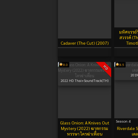
มหัศจรรย์
สวรรค์ (T
Cadaver (The Cut) (2007)
Timot
8.0
8.5
HD
2019
2022
HD Thai+SoundTrack(TH)
Season 4
Glass Onion: A Knives Out
Mystery (2022) ฆาตกรรม
Riverdale S
หรรษา ใครฆ่าเพื่อน
เดล