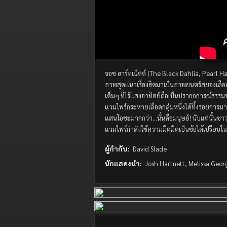
จอช ฮาร์ทเน็ตต์ (The Black Dahlia, Pearl
ภาพสุดแนวเรื่องฮิตมาเป็นภาพยนตร์สยองเลือดส
เต็มๆ ที่ไร้แสงอาทิตย์ถือเป็นปรากกการณ์ธรรมชา
แวมไพร์กระหายเลือดกลุ่มหนึ่งได้ทิ้งรอยการม
แสนโอชะมากกว่า…นั่นคือมนุษย์! นับแต่นั้นชาว
แวมไพร์กำลังใช้ความมืดมิดเป็นข้อได้เปรียบใน
ผู้กำกับ:
David Slade
นักแสดงนำ:
Josh Hartnett, Melissa Geor