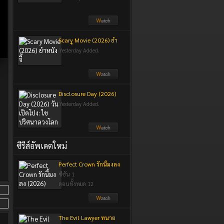
Scary Movie (2026) ยำ
หนังจี้
Yesterday Added.
Disclosure Day (2026)
วันเปิดโปง: ไขปริศนา
Yesterday Added.
ลวงโลก
ซีรีส์อัพเดตใหม่
Perfect Crown รักนี้มงลง
(2026)
ซีซัน 1
ตอนทั้งหมด 12
The Evil Lawyer ทนาย