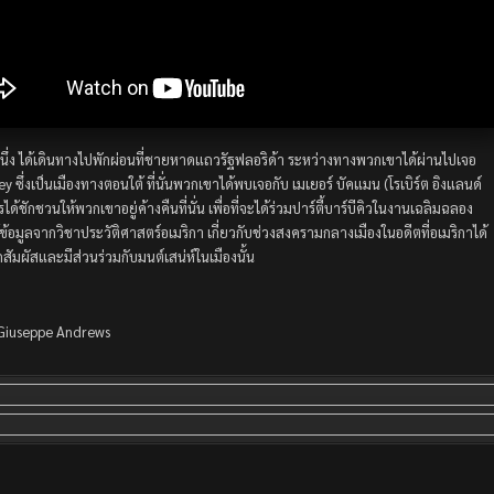
่มหนึ่ง ได้เดินทางไปพักผ่อนที่ชายหาดแถวรัฐฟลอริด้า ระหว่างทางพวกเขาได้ผ่านไปเจอ
alley ซึ่งเป็นเมืองทางตอนใต้ ที่นั่นพวกเขาได้พบเจอกับ เมเยอร์ บัคแมน (โรเบิร์ต อิงแลนด์
ด้ชักชวนให้พวกเขาอยู่ค้างคืนที่นั่น เพื่อที่จะได้ร่วมปาร์ตี้บาร์บีคิวในงานเฉลิมฉลอง
ข้อมูลจากวิชาประวัติศาสตร์อเมริกา เกี่ยวกับช่วงสงครามกลางเมืองในอดีตที่อเมริกาได้
ัมผัสและมีส่วนร่วมกับมนต์เสน่ห์ในเมืองนั้น
 Giuseppe Andrews