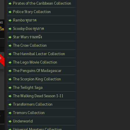
Pirates of the Caribbean Collection
Police Story Collection
Rambo ทุกภาค
ll
Scooby-Doo ทุกภาค
วิด
Star Wars รวมหนัง
The Crow Collection
The Hannibal Lecter Collection
D
The Lego Movie Collection
The Penguins Of Madagascar
The Scorpion King Collection
The Twilight Saga
The Walking Dead Season 1-11
Transformers Collection
Tremors Collection
l
Underworld
Universal Monsters Collection