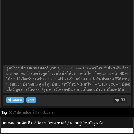
ดูหนังออนไลน์
สยามสแควร์ (2017) Siam Square
HD พากย์ไทย ซับไทย เต็มเรื่อง
มาสเตอร์ ขอนำเสนอเว็บดูหนังออนไลน์ ที่ให้บริการหนังใหม่ กับคุณภาพ หนัง HD ที่มี
ให้ท่านได้เลือกรับชมอย่างมากมาย ไม่ว่าจะเป็น หนังไทย หนังต่างประเทศ ซีรีส์ การ์ตู
น อนิเมะ หนัง Netflix ดูฟรี ดูหนังHD ดูหนังใหม่ หนังมาใหม่ MASTER ZOOM หนังออ
นไลน์ ซูม ดาวน์โหลดการ์ตูน ดาวน์โหลดอนิเมะ ดาวน์โหลดหนัง ดาวน์โหลดซีรีส์
33
Join
Tag:
2017
สยามสแควร์ Siam Square
แสดงความคิดเห็น / วิจารณ์ภาพยนตร์ / ความรู้สึกหลังดูหนัง