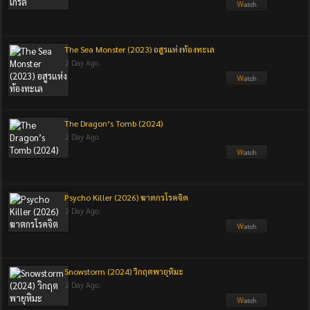
The Sea Monster (2023) อสูรแห่งท้องทะเล
2 Day Ago.
The Dragon’s Tomb (2024)
2 Day Ago.
Psycho Killer (2026) ฆาตกรโรคจิต
2 Day Ago.
Snowstorm (2024) วิกฤตพายุหิมะ
2 Day Ago.