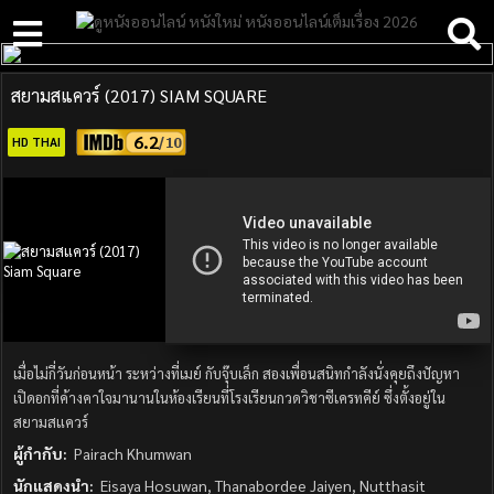
สยามสแควร์ (2017) SIAM SQUARE
6.2
HD THAI
เมื่อไม่กี่วันก่อนหน้า ระหว่างที่เมย์ กับจุ๊บเล็ก สองเพื่อนสนิทกำลังนั่งคุยถึงปัญหา
เปิดอกที่ค้างคาใจมานานในห้องเรียนที่โรงเรียนกวดวิชาซีเครทคีย์ ซึ่งตั้งอยู่ใน
สยามสแควร์
ผู้กำกับ:
Pairach Khumwan
นักแสดงนำ:
Eisaya Hosuwan, Thanabordee Jaiyen, Nutthasit