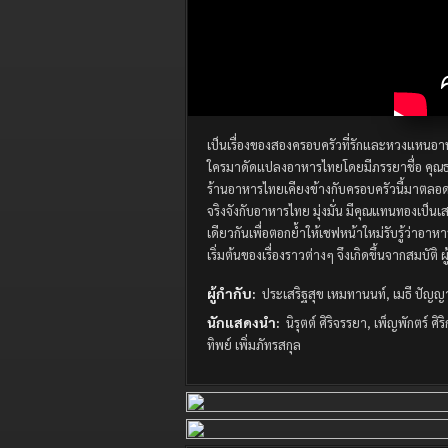
เป็นเรื่องของสองครอบครัวที่รักและหวงแหนอา
ใครมาดัดแปลงอาหารไทยโดยมีภรรยาชื่อ คุณธร
ร้านอาหารไทยเคียงข้างกับครอบครัวนี้มาตลอดเ
จริงจังกับอาหารไทย มุ่งมั่น มีคุณแทนทองเป็นเ
เดียวกันเพื่อตอกย้ำให้เชฟหน้าใหม่รับรู้ว่าอ
เริ่มต้นของเรื่องราวต่างๆ จึงเกิดขึ้นจากสมบัต
ผู้กำกับ:
ประเสริฐสุข เหมทานนท์, เมธี ปัญญ
นักแสดงนำ:
นิรุตต์ ศิริจรรยา, เพ็ญพักตร์ ศิ
ทิพย์ เพิ่มภัทรสกุล