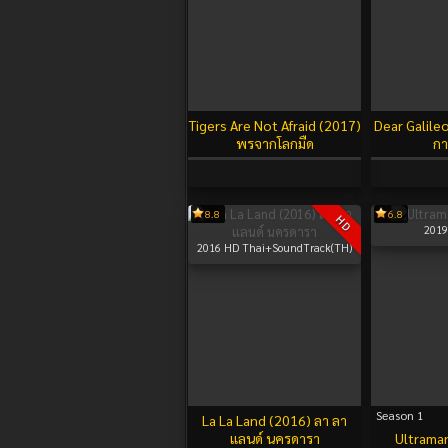
Tigers Are Not Afraid (2017)
Dear Galile
พรจากโลกมืด
กา
8.8
6.8
HD
2019
2016
HD Thai+SoundTrack(TH)
Season 1
La La Land (2016) ลา ลา
แลนด์ นครดารา
Ultrama