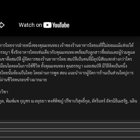
หารไทยจากฝ่ายหนึ่งของคุณแทนทอง เจ้าของร้านอาหารไทยแท้ที่ไม่ยอมแม้แต่จะให้
รญา ซึ่งรักอาหารไทยเช่นเดียวกับคุณแทนทองพร้อมกับลูกสาวชื่อฝนและผู้ร่วมดูแล
ขาคือสมบัติ ผู้จัดการของร้านอาหารไทย สมบัติเป็นคนที่มีอุปนิสัยแตกต่างกว่าใคร
สมือนไอดอลในการใช้ชีวิต ทั้งคุณแทนทอง คุณธรรญา และสมบัติ มีวิธีคิดเป็นหนึ่ง
าหารไทยนั้นต้องเป็นไทย โดยผ่านการพูด สอน แนะนำจากผู้จัดการร้านเป็นส่วนใหญ่การ
ิ ผู้ผ่านชีวิตคนรอบข้างมากมาย
าวิชา
ริกุล, พิมพ์แข กุญชร ณ อยุธยา พงศ์พิชญ์ ปรีชาบริสุทธิ์กุล, อัครินทร์ อัครนิธิเมธรัฐ, นลิน