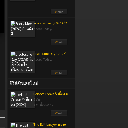
Scary Movie (2026) ยำ
หนังจี้
Added Today.
Disclosure Day (2026)
วันเปิดโปง: ไขปริศนา
Added Today.
ลวงโลก
ซีรีส์อัพเดตใหม่
Perfect Crown รักนี้มงลง
(2026)
ซีซัน 1
ตอนทั้งหมด 12
The Evil Lawyer ทนาย